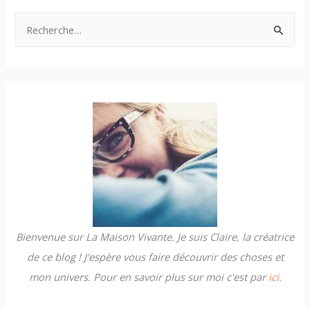
R
e
c
h
e
r
c
h
e
r
Bienvenue sur La Maison Vivante. Je suis Claire, la créatrice
:
de ce blog ! J'espère vous faire découvrir des choses et
mon univers. Pour en savoir plus sur moi c'est par
ici
.