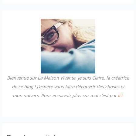
c
h
e
r
c
h
e
r
Bienvenue sur La Maison Vivante. Je suis Claire, la créatrice
:
de ce blog ! J'espère vous faire découvrir des choses et
mon univers. Pour en savoir plus sur moi c'est par
ici
.