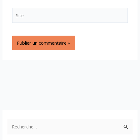
Site
R
e