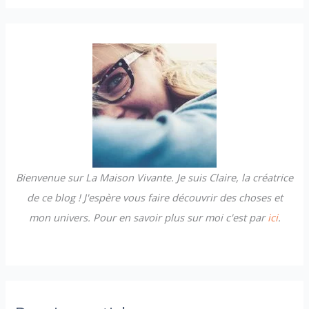
c
h
e
r
c
h
e
r
Bienvenue sur La Maison Vivante. Je suis Claire, la créatrice
:
de ce blog ! J'espère vous faire découvrir des choses et
mon univers. Pour en savoir plus sur moi c'est par
ici
.