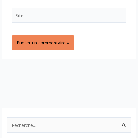
Site
R
e