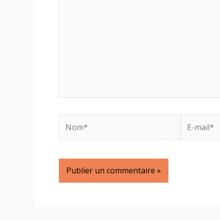
ici…
Nom*
E-
mail*