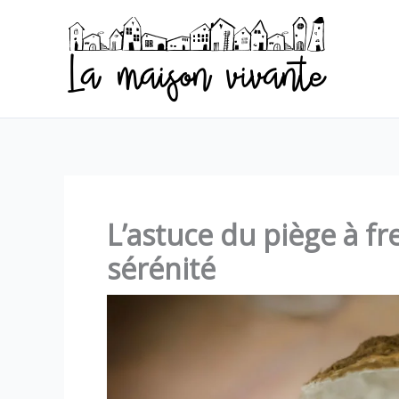
Aller
au
contenu
L’astuce du piège à fr
sérénité