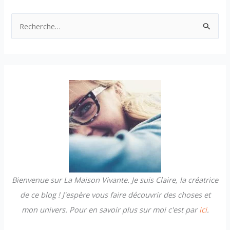
R
e
c
h
e
r
c
h
e
r
Bienvenue sur La Maison Vivante. Je suis Claire, la créatrice
:
de ce blog ! J'espère vous faire découvrir des choses et
mon univers. Pour en savoir plus sur moi c'est par
ici
.