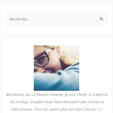
R
e
c
h
e
r
c
h
e
r
Bienvenue sur La Maison Vivante. Je suis Claire, la créatrice
:
de ce blog ! J'espère vous faire découvrir des choses et
mon univers. Pour en savoir plus sur moi c'est par
ici
.