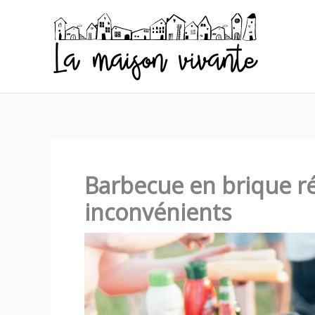
Aller
au
contenu
Barbecue en brique réf
inconvénients