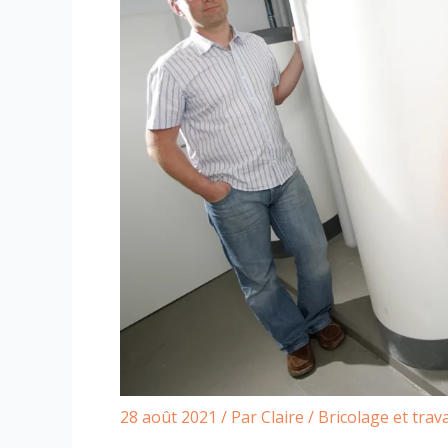
28 août 2021
/ Par
Claire
/
Bricolage et trav