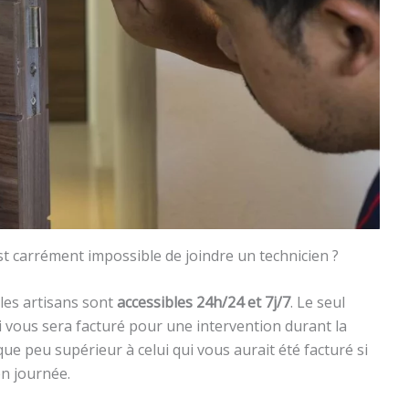
est carrément impossible de joindre un technicien ?
 les artisans sont
accessibles 24h/24 et 7j/7
. Le seul
 vous sera facturé pour une intervention durant la
ue peu supérieur à celui qui vous aurait été facturé si
en journée.