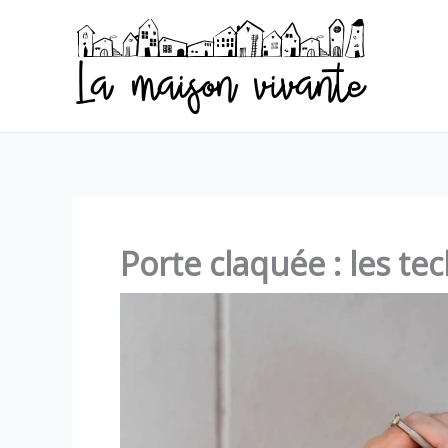
Aller
au
contenu
Porte claquée : les te