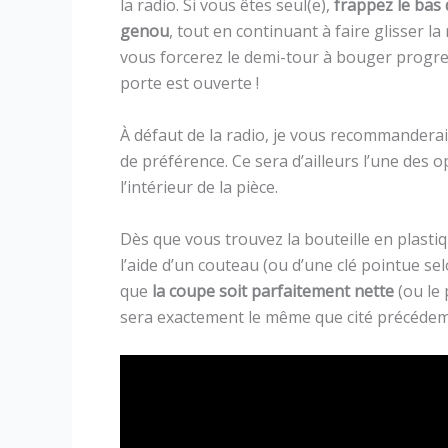
la radio. Si vous êtes seul(e),
frappez le bas 
genou
, tout en continuant à faire glisser l
vous forcerez le demi-tour à bouger progre
porte est ouverte !
À défaut de la radio, je vous recommanderais
de préférence. Ce sera d’ailleurs l’une des o
l’intérieur de la pièce.
Dès que vous trouvez la bouteille en plastiq
l’aide d’un couteau (ou d’une clé pointue selo
que
la coupe soit parfaitement nette
(ou le 
sera exactement le même que cité précéde