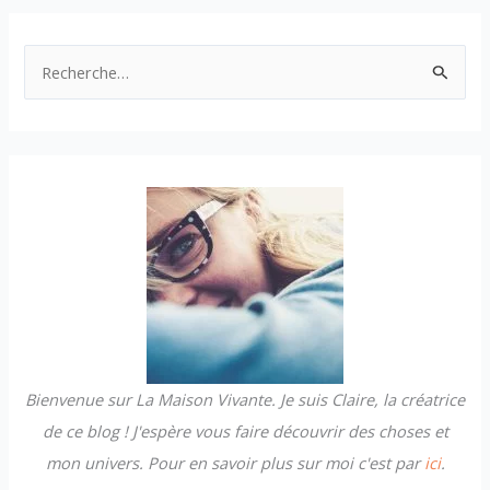
R
e
c
h
e
r
c
h
e
r
Bienvenue sur La Maison Vivante. Je suis Claire, la créatrice
:
de ce blog ! J'espère vous faire découvrir des choses et
mon univers. Pour en savoir plus sur moi c'est par
ici
.