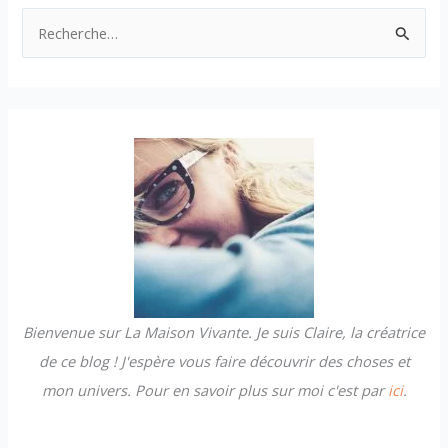
R
e
c
h
e
r
c
h
e
r
Bienvenue sur La Maison Vivante. Je suis Claire, la créatrice
:
de ce blog ! J'espère vous faire découvrir des choses et
mon univers. Pour en savoir plus sur moi c'est par
ici
.