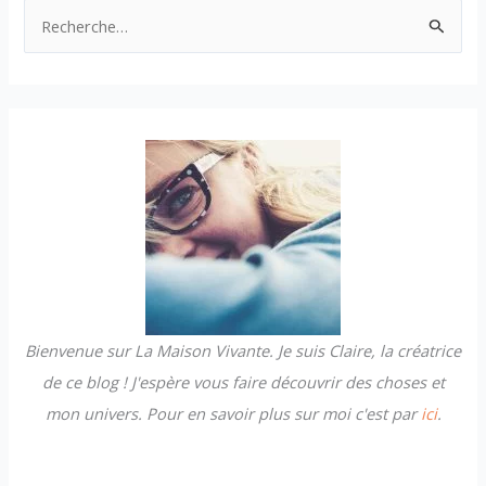
R
e
c
h
e
r
c
h
e
r
Bienvenue sur La Maison Vivante. Je suis Claire, la créatrice
:
de ce blog ! J'espère vous faire découvrir des choses et
mon univers. Pour en savoir plus sur moi c'est par
ici
.