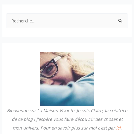
R
e
c
h
e
r
c
h
e
r
Bienvenue sur La Maison Vivante. Je suis Claire, la créatrice
:
de ce blog ! J'espère vous faire découvrir des choses et
mon univers. Pour en savoir plus sur moi c'est par
ici
.