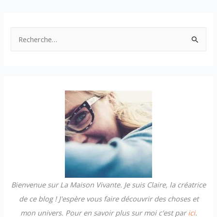
R
e
c
h
e
r
c
h
e
r
Bienvenue sur La Maison Vivante. Je suis Claire, la créatrice
:
de ce blog ! J'espère vous faire découvrir des choses et
mon univers. Pour en savoir plus sur moi c'est par
ici
.