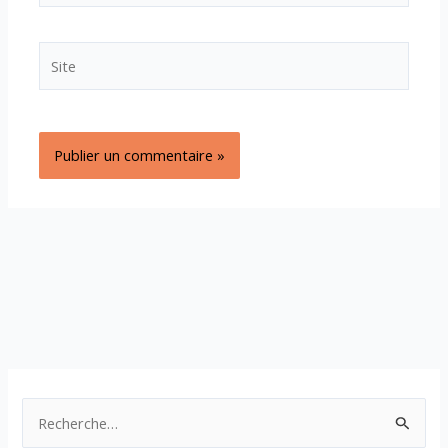
Site
R
e