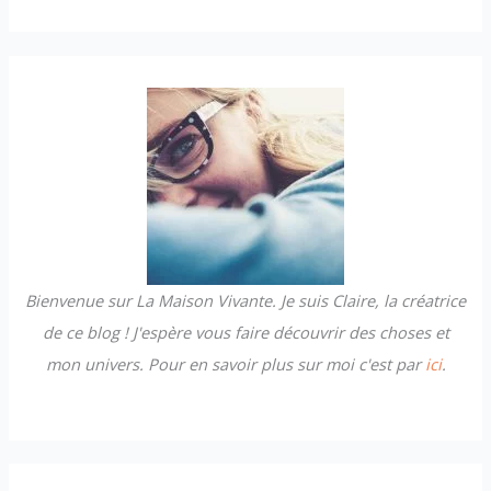
c
h
e
r
c
h
e
r
Bienvenue sur La Maison Vivante. Je suis Claire, la créatrice
:
de ce blog ! J'espère vous faire découvrir des choses et
mon univers. Pour en savoir plus sur moi c'est par
ici
.